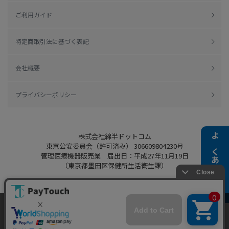
ご利用ガイド
特定商取引法に基づく表記
会社概要
プライバシーポリシー
株式会社綿半ドットコム
よくある質問
東京公安委員会（許可済み） 306609804230号
管理医療機器販売業 届出日：平成27年11月19日
（東京都墨田区保健所生活衛生課）
当ウェブサイトでは、お客様により良いサービス
Copyright 2022
Watahan.com Co., Ltd.
をご提供するため、クッキーを利用しています。
Powered by Watahan Partners Co., Ltd.
サイト利用を継続することにより、クッキーの使
同意する