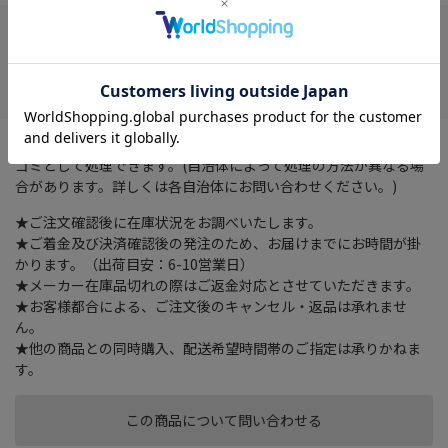
在庫がありません
お気に入り
固まる＋脱臭の効果と抗菌粒を配合した木製の猫砂です。燃える
ゴミとして処理できます。(自治体によって処理の方法が異なる場
合があります。詳しくは各自治体にお問い合わせください。)
★ご注文確認後に在庫状況をお調べいたします。
★ご着金及び決済確認後の発注のため、お届けまでにお時間が掛
かります。（出荷目安：6-10営業日）
★メーカー在庫品切れの際はご返金対応とさせていただきます。
★お客様都合による、ご注文後のキャンセル・返品は承れませ
ん。
★他の商品との同時購入、配送希望時間帯のご指定は承りかねま
す。
この商品について問い合わせる