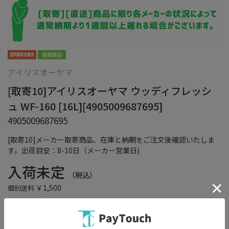
アイリスオーヤマ
[取寄10]アイリスオーヤマ ウッディフレッシ
ュ WF-160 [16L][4905009687695]
4905009687695
[取寄10]メーカー取寄商品、在庫と納期をご注文後確認いたしま
す。出荷目安：8-10日（メーカー営業日)
入荷未定
（税込）
￥1,500
個別送料
在庫：
×