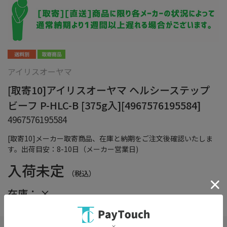
アイリスオーヤマ
[取寄10]アイリスオーヤマ ヘルシーステップ
ビーフ P-HLC-B [375g入][4967576195584]
4967576195584
[取寄10]メーカー取寄商品、在庫と納期をご注文後確認いたしま
す。出荷目安：8-10日（メーカー営業日)
入荷未定
（税込）
在庫：
×