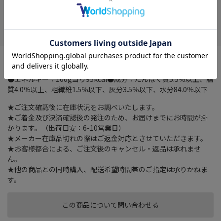
在庫がありません
お気に入り
合成保存料、合成着色料、大豆類を一切使用していない全成長段
階用の総合栄養食です。マルチビタミンを配合しています。
●エネルギー：100g当り95kcal●成分：たんぱく質5.5％以上、脂
質4.0％以上、粗繊維1.5％以下、灰分3.5％以下、水分84.0％以下
★ご注文確認後に在庫状況をお調べいたします。
★ご着金及び決済確認後の発注のため、お届けまでにお時間が掛
かります。（出荷目安：6-10営業日）
★メーカー在庫品切れの際はご返金対応とさせていただきます。
★お客様都合による、ご注文後のキャンセル・返品は承れませ
ん。
★他の商品との同時購入、配送希望時間帯のご指定は承りかねま
す。
この商品について問い合わせる