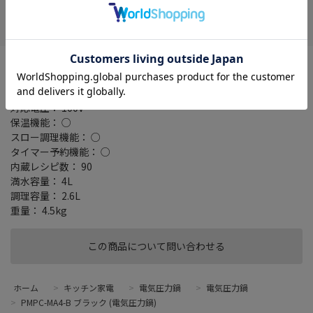
在庫がありません
お気に入り
タイプ： 電気圧力鍋
最高圧力： 70 kPa
消費電力： 1000W
対応電圧： 100V
保温機能： ○
スロー調理機能： ○
タイマー予約機能： ○
内蔵レシピ数： 90
満水容量： 4L
調理容量： 2.6L
重量： 4.5kg
この商品について問い合わせる
ホーム
>
キッチン家電
>
電気圧力鍋
>
電気圧力鍋
>
PMPC-MA4-B ブラック (電気圧力鍋)