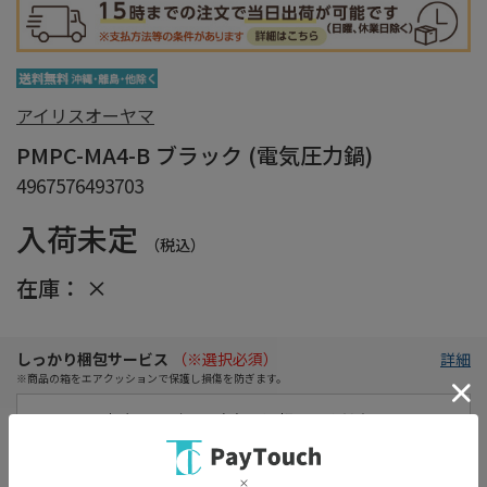
アイリスオーヤマ
PMPC-MA4-B ブラック (電気圧力鍋)
4967576493703
入荷未定
（税込）
在庫：
×
しっかり梱包サービス
（※選択必須）
詳細
※商品の箱をエアクッションで保護し損傷を防ぎます。