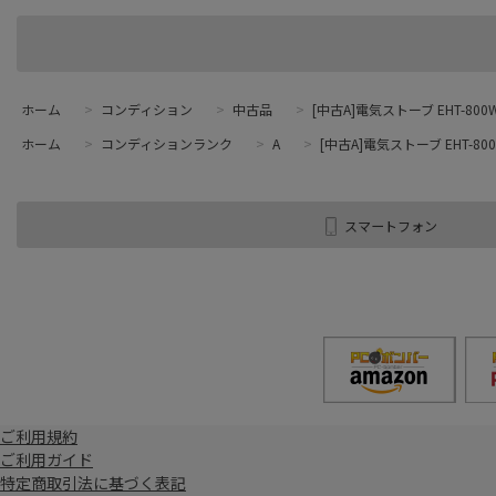
ホーム
>
コンディション
>
中古品
>
[中古A]電気ストーブ EHT-800W
ホーム
>
コンディションランク
>
A
>
[中古A]電気ストーブ EHT-800
スマートフォン
ご利用規約
ご利用ガイド
特定商取引法に基づく表記