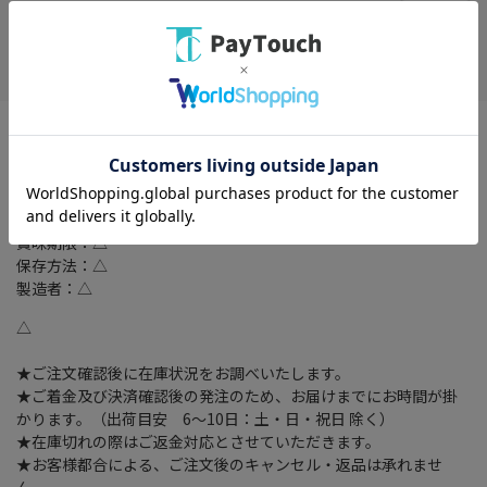
在庫がありません
お気に入り
特徴：カーペットやソファ、車のシート、布製品など清掃可
名称：△
原材料名：△
内容量：△
賞味期限：△
保存方法：△
製造者：△
△
★ご注文確認後に在庫状況をお調べいたします。
★ご着金及び決済確認後の発注のため、お届けまでにお時間が掛
かります。（出荷目安 6～10日：土・日・祝日 除く）
★在庫切れの際はご返金対応とさせていただきます。
★お客様都合による、ご注文後のキャンセル・返品は承れませ