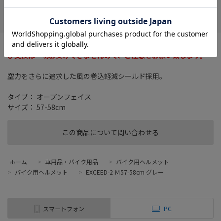
在庫がありません
お気に入り
お客様による誤ったサイズやカラーの商品購入に関して、返品及
び交換は一切お受けできませんので、ご注意をお願い致します。
空力をさらに追求した風の巻込軽減シールド採用。
タイプ： オープンフェイス
サイズ： 57-58cm
この商品について問い合わせる
ホーム
>
車用品・バイク用品
>
バイク用ヘルメット
>
バイク用ヘルメット
>
EXCEED-2 Ｍ57-58cm グレー
スマートフォン
PC