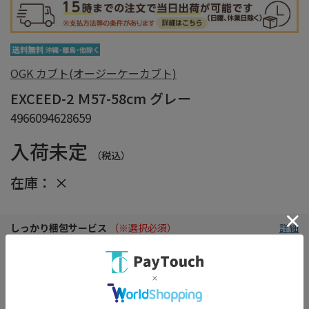
OGK カブト(オージーケーカブト)
EXCEED-2 Ｍ57-58cm グレー
4966094628659
入荷未定
（税込）
在庫：
×
しっかり梱包サービス
（※選択必須）
詳細
※商品の箱をエアクッションで保護し損傷を防ぎます。