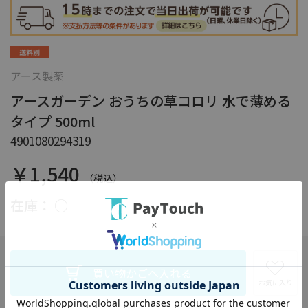
アース製薬
アースガーデン おうちの草コロリ 水で薄める
タイプ 500ml
4901080294319
￥1,540
（税込）
在庫：
○
お気に入り