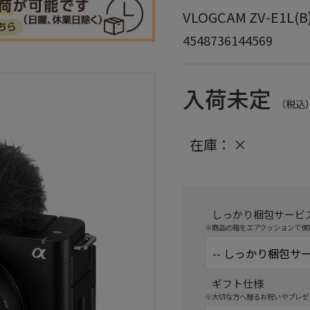
VLOGCAM ZV-E
4548736144569
入荷未定
（税込
在庫：
×
しっかり梱包サービ
※商品の箱をエアクッションで保
ギフト仕様
※大切な方へ贈るお祝いやプレゼ