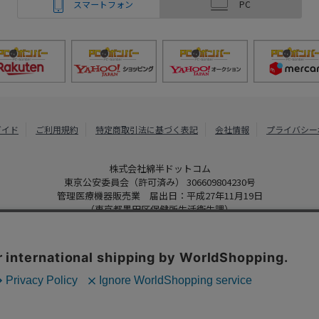
スマートフォン
PC
ガイド
ご利用規約
特定商取引法に基づく表記
会社情報
プライバシー
株式会社綿半ドットコム
東京公安委員会（許可済み） 306609804230号
管理医療機器販売業 届出日：平成27年11月19日
（東京都墨田区保健所生活衛生課）
PCボンバー
Copyright 2022
Watahan.com Co., Ltd. Powered by Watahan Partner
、クッキーを利用しています。サイト利用を継続することにより、クッ