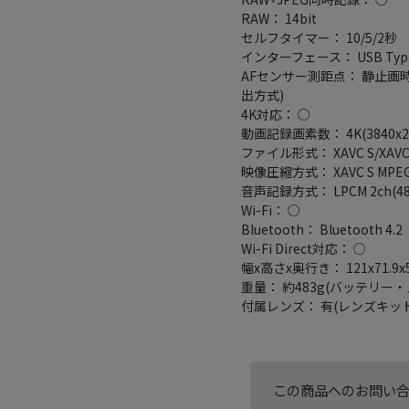
RAW： 14bit
セルフタイマー： 10/5/2秒
インターフェース： USB Typ
AFセンサー測距点： 静止画時
出方式)
4K対応： ○
動画記録画素数： 4K(3840x216
ファイル形式： XAVC S/XAVC
映像圧縮方式： XAVC S MPEG-4 
音声記録方式： LPCM 2ch(48k
Wi-Fi： ○
Bluetooth： Bluetooth 4.2
Wi-Fi Direct対応： ○
幅x高さx奥行き： 121x71.9x
重量： 約483g(バッテリー・
付属レンズ： 有(レンズキット
この商品へのお問い