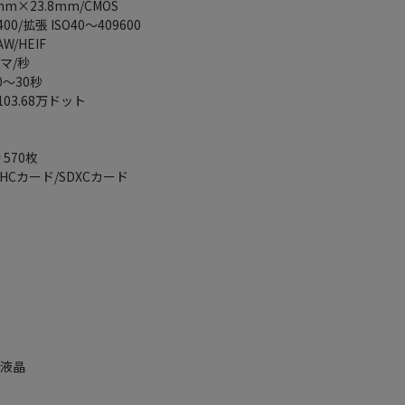
m×23.8mm/CMOS
0/拡張 ISO40～409600
/HEIF
コマ/秒
0～30秒
03.68万ドット
570枚
HCカード/SDXCカード
ト
ル液晶