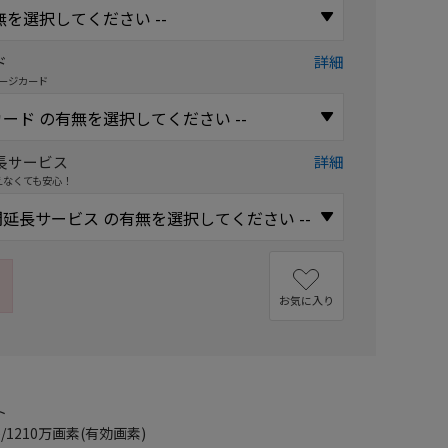
ド
詳細
ージカード
長サービス
詳細
えなくても安心！
お気に入り
ト
/1210万画素(有効画素)