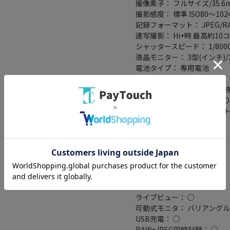
撮像素子： フルサイズ/35.6m
撮影感度： 標準 ISO80～10240
記録フォーマット： JPEG/RAW
連写撮影： Hi+時 最高約10
シャッタースピード： 1/800
液晶モニター： 3型(インチ)/1
電池タイプ： 専用電池
専用電池型番： NP-FZ100
撮影枚数： 液晶モニタ使用時 
記録メディア： SDカード/SD
スロット： シングルスロッ
防塵・防滴： ○
手ブレ補正機構： ○
5軸手ブレ補正： ○
自分撮り機能： ○
タッチパネル： ○
ゴミ取り機構： ○
タイムラプス： ○
ライブビュー： ○
可動式モニタ： バリアング
USB充電： ○
RAW+JPEG同時記録： ○