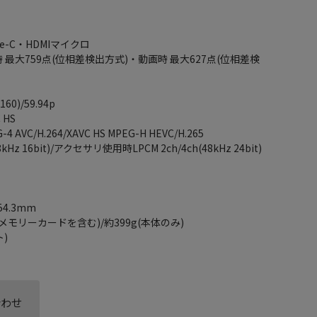
e-C・HDMIマイクロ
 最大759点(位相差検出方式)・動画時 最大627点(位相差検
0)/59.94p
 HS
AVC/H.264/XAVC HS MPEG-H HEVC/H.265
Hz 16bit)/アクセサリ使用時LPCM 2ch/4ch(48kHz 24bit)
54.3mm
メモリーカードを含む)/約399g(本体のみ)
)
合わせ