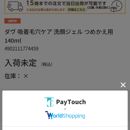
ダヴ 吸着毛穴ケア 洗顔ジェル つめかえ用
140ml
4902111774459
入荷未定
（税込）
在庫：
×
在庫がありません
お気に入り
毛穴悩みにアプローチするマイクロ炭*1配合の洗顔ジェル毛穴レ