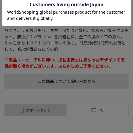
ス肌*2を目指すための第一歩。しっかり落とし、うるおい補給し
て、毛穴の目立ちにくい肌へ。マイクロ炭配合。絹のようになめ
らかに肌になじみ、毛穴の奥深くまで洗浄。毛穴の黒ずみの原因
となる古い角質、皮脂、汚れ、日々のメイクアップをすばやく取
り除き、うるおいを与えます。べたつかない、なめらかなテクスチ
ャー。無添加：パラベン、合成着色料。全ての肌タイプの方へ。
やわらかなホワイトフローラルの香り。*1洗浄成分*2汚れを落と
して、毛穴が目立ちにくい肌
※商品リニューアルに伴い、掲載画像とは異なったデザインの商
品が届く場合がございます。あらかじめご了承ください。
この商品について問い合わせる
スマートフォン
PC