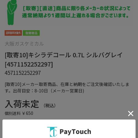
大阪ガスケミカル
[取寄10]キシラデコール 0.7L シルバグレイ
[4571152252297]
4571152252297
[取寄10]メーカー取寄商品、在庫と納期をご注文後確認いたしま
す。出荷目安：8-10日（メーカー営業日)
入荷未定
（税込）
￥650
個別送料
在庫：
×