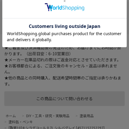
在庫がありません
お気に入り
★ご注文確認後に在庫状況をお調べいたします。
★ご着金及び決済確認後の発注のため、お届けまでにお時間が掛
かります。（出荷目安：6-10営業日）
★メーカー在庫品切れの際はご返金対応とさせていただきます。
★お客様都合による、ご注文後のキャンセル・返品は承れませ
ん。
★他の商品との同時購入、配送希望時間帯のご指定は承りかねま
す。
この商品について問い合わせる
ホーム
>
DIY・工具・研究・実験用品
>
塗装用品
>
塗料缶・ペンキ
>
[取寄10]キシラデコール 0.7L シルバグレイ [4571152252297]