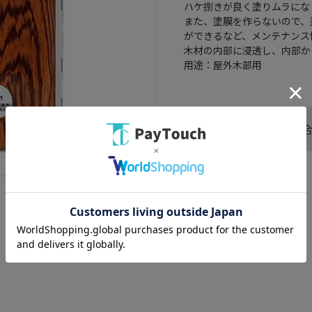
ハケ捌きが良く塗りムラにな
また、塗膜を作らないので、
ができるなど、メンテナンス
木材の内部に浸透し、内部か
用途：屋外木部用
この商品へのお問い