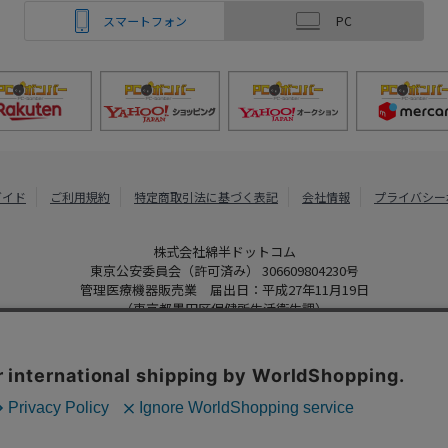
スマートフォン
PC
ガイド
ご利用規約
特定商取引法に基づく表記
会社情報
プライバシー
株式会社綿半ドットコム
東京公安委員会（許可済み） 306609804230号
管理医療機器販売業 届出日：平成27年11月19日
（東京都墨田区保健所生活衛生課）
PCボンバー
Copyright 2022
Watahan.com Co., Ltd. Powered by Watahan Partner
、クッキーを利用しています。サイト利用を継続することにより、クッ