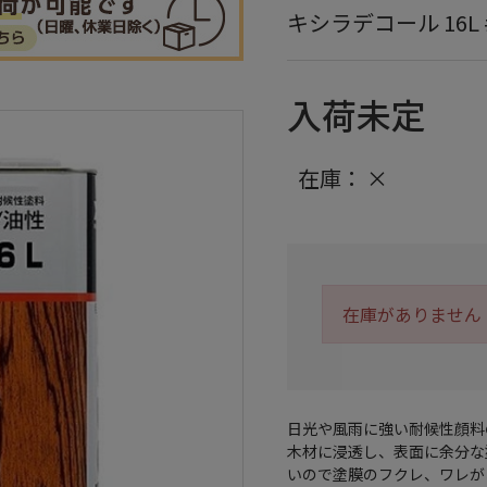
キシラデコール 16L 
入荷未定
在庫：
×
在庫がありません
日光や風雨に強い耐候性顔料
木材に浸透し、表面に余分な
いので塗膜のフクレ、ワレが