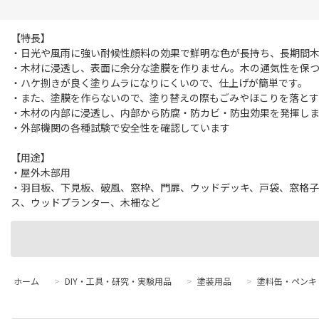
【特長】
・日光や風雨に強い耐候性顔料の効果で鮮明な色が長持ち、長期間
・木材に浸透し、表面に余分な塗膜を作りません。木の通気性を保
・ハケ捌きが良く塗りムラになりにくいので、仕上げが簡単です。
・また、塗膜を作らないので、塗り替えの際もごみやほこりを落とす
・木材の内部に浸透し、内部から防腐・防カビ・防虫効果を発揮し
・外部機関の各種試験で安全性を確認しています
【用途】
・屋外木部用
・羽目板、下見板、破風、窓枠、門扉、ウッドデッキ、戸袋、窓格子
ス、ウッドプランター、木柵など
ホーム
>
DIY・工具・研究・実験用品
>
塗装用品
>
塗料缶・ペンキ