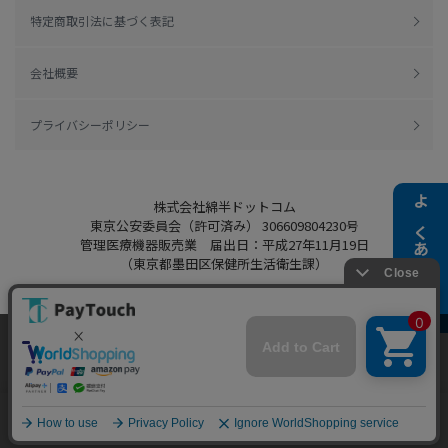
特定商取引法に基づく表記
会社概要
プライバシーポリシー
株式会社綿半ドットコム
よくある質問
東京公安委員会（許可済み） 306609804230号
管理医療機器販売業 届出日：平成27年11月19日
（東京都墨田区保健所生活衛生課）
当ウェブサイトでは、お客様により良いサービス
をご提供するため、クッキーを利用しています。
Copyright 2022
Watahan.com Co., Ltd.
サイト利用を継続することにより、クッキーの使
同意する
Powered by Watahan Partners Co., Ltd.
用に同意するものとします。詳細については「
詳
細はこちら
」をご覧ください。
ホーム
探す
マイページ
お買物かご
カテゴリ