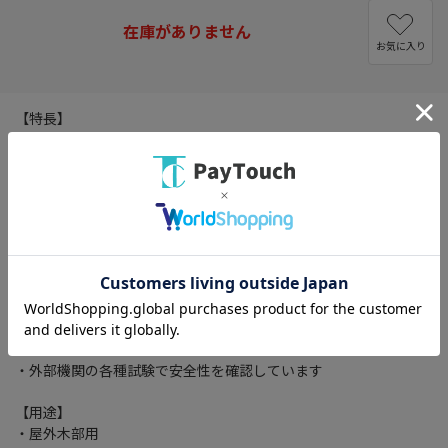
在庫がありません
お気に入り
【特長】
・日光や風雨に強い耐候性顔料の効果で鮮明な色が長持ち、長期
間木材を保護します。
・木材に浸透し、表面に余分な塗膜を作りません。木の通気性を
保つため木の呼吸を妨げないので塗膜のフクレ、ワレがおこりま
せん。
・ハケ捌きが良く塗りムラになりにくいので、仕上げが簡単です。
・また、塗膜を作らないので、塗り替えの際もごみやほこりを落
とすだけで上塗りすることができるなど、メンテナンス性に優れ
ています。
・木材の内部に浸透し、内部から防腐・防カビ・防虫効果を発揮
します。
・外部機関の各種試験で安全性を確認しています
【用途】
・屋外木部用