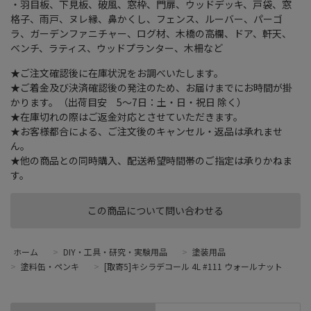
・羽目板、下見板、破風、窓枠、門扉、ウッドデッキ、戸袋、窓
格子、雨戸、ヌレ縁、鼻かくし、フェンス、ルーバー、パーゴ
ラ、ガーデンファニチャー、ログ材、木橋の高欄、ドア、軒天、
ベンチ、ラティス、ウッドプランター、木柵など
★ご注文確認後に在庫状況をお調べいたします。
★ご着金及び決済確認後の発注のため、お届けまでにお時間が掛
かります。（出荷目安 5～7日：土・日・祝日 除く）
★在庫切れの際はご返金対応とさせていただきます。
★お客様都合による、ご注文後のキャンセル・返品は承れませ
ん。
★他の商品との同時購入、配送希望時間帯のご指定は承りかねま
す。
この商品について問い合わせる
ホーム
>
DIY・工具・研究・実験用品
>
塗装用品
>
塗料缶・ペンキ
>
[取寄5]キシラデコール 4L #111 ウォールナット