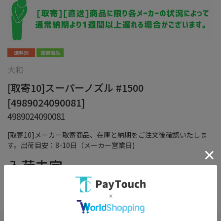
大和
[取寄10]スーパーノズル #1500
[4989024090081]
4989024090081
[取寄10]メーカー取寄商品、在庫と納期をご注文後確認いたしま
す。出荷目安：8-10日（メーカー営業日)
入荷未定
（税込）
在庫：
×