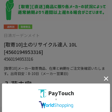
日清ガーデンメイト
[取寄10]土のリサイクル達人 10L
[4560194953316]
4560194953316
[取寄10]メーカー取寄商品、在庫と納期をご注文後確認いたしま
す。出荷目安：8-10日（メーカー営業日)
入荷未定
（税込）
在庫：
×