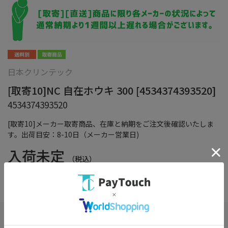
日本クリンテック
[取寄10]NC 自在ホウキ 300 [4534374393520]
4534374393520
[取寄10]メーカー取寄商品、在庫と納期をご注文後確認いたしま
す。出荷目安：8-10日（メーカー営業日)
入荷未定
（税込）
在庫：
×