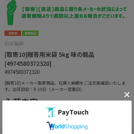
日本製麻
[取寄10]贈答用米袋 5kg 味の銘品
[4974580372320]
4974580372320
[取寄10]メーカー取寄商品、在庫と納期をご注文後確認いたしま
す。出荷目安：8-10日（メーカー営業日)
入荷未定
（税込）
在庫：
×