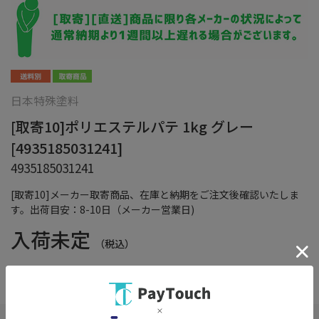
日本特殊塗料
[取寄10]ポリエステルパテ 1kg グレー
[4935185031241]
4935185031241
[取寄10]メーカー取寄商品、在庫と納期をご注文後確認いたしま
す。出荷目安：8-10日（メーカー営業日)
入荷未定
（税込）
在庫：
×