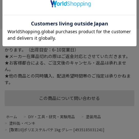
在庫がありません
お気に入り
★ご注文確認後に在庫状況をお調べいたします。
★ご着金及び決済確認後の発注のため、お届けまでにお時間が掛
かります。（出荷目安：6-10営業日）
★メーカー在庫品切れの際はご返金対応とさせていただきます。
★お客様都合による、ご注文後のキャンセル・返品は承れませ
ん。
★他の商品との同時購入、配送希望時間帯のご指定は承りかねま
す。
この商品について問い合わせる
ホーム
>
DIY・工具・研究・実験用品
>
塗装用品
>
塗料缶・ペンキ
>
[取寄10]ポリエステルパテ 1kg グレー [4935185031241]