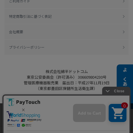
ご利用ガイド
特定商取引法に基づく表記
会社概要
プライバシーポリシー
株式会社綿半ドットコム
よくある質問
東京公安委員会（許可済み） 306609804230号
管理医療機器販売業 届出日：平成27年11月19日
（東京都墨田区保健所生活衛生課）
当ウェブサイトでは、お客様により良いサービス
をご提供するため、クッキーを利用しています。
Copyright 2022
Watahan.com Co., Ltd.
サイト利用を継続することにより、クッキーの使
同意する
Powered by Watahan Partners Co., Ltd.
用に同意するものとします。詳細については「
詳