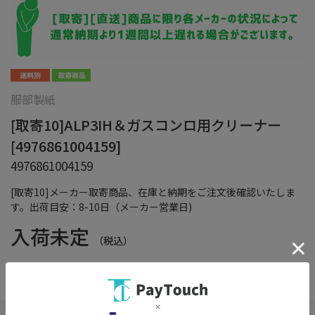
服部製紙
[取寄10]ALP3IH＆ガスコンロ用クリーナー
[4976861004159]
4976861004159
[取寄10]メーカー取寄商品、在庫と納期をご注文後確認いたしま
す。出荷目安：8-10日（メーカー営業日)
入荷未定
（税込）
在庫：
×