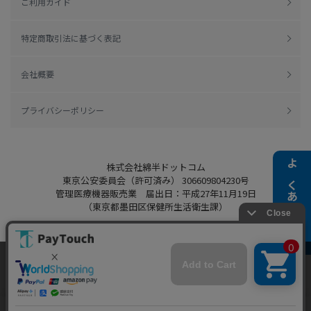
ご利用ガイド
特定商取引法に基づく表記
会社概要
プライバシーポリシー
株式会社綿半ドットコム
よくある質問
東京公安委員会（許可済み） 306609804230号
管理医療機器販売業 届出日：平成27年11月19日
（東京都墨田区保健所生活衛生課）
当ウェブサイトでは、お客様により良いサービス
をご提供するため、クッキーを利用しています。
Copyright 2022
Watahan.com Co., Ltd.
サイト利用を継続することにより、クッキーの使
同意する
Powered by Watahan Partners Co., Ltd.
用に同意するものとします。詳細については「
詳