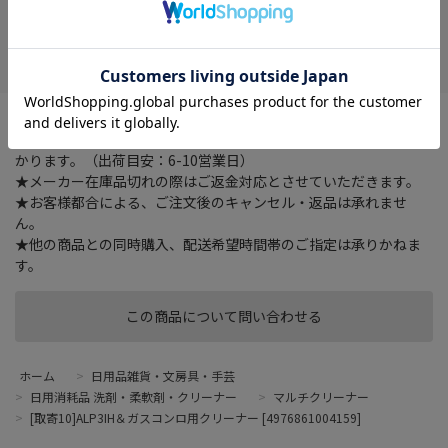
在庫がありません
お気に入り
★ご注文確認後に在庫状況をお調べいたします。
★ご着金及び決済確認後の発注のため、お届けまでにお時間が掛
かります。（出荷目安：6-10営業日）
★メーカー在庫品切れの際はご返金対応とさせていただきます。
★お客様都合による、ご注文後のキャンセル・返品は承れませ
ん。
★他の商品との同時購入、配送希望時間帯のご指定は承りかねま
す。
この商品について問い合わせる
ホーム
>
日用品雑貨・文房具・手芸
>
日用消耗品 洗剤・柔軟剤・クリーナー
>
マルチクリーナー
>
[取寄10]ALP3IH＆ガスコンロ用クリーナー [4976861004159]