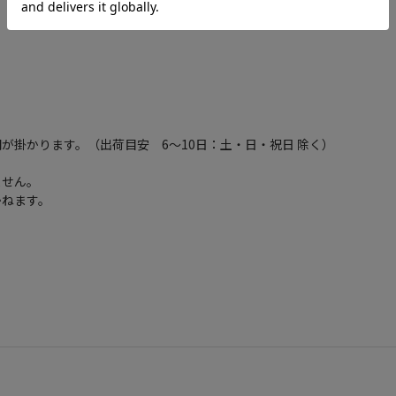
が掛かります。（出荷目安 6～10日：土・日・祝日 除く）
ません。
かねます。