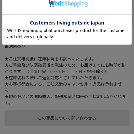
在庫がありません
お気に入り
クオーツ、連続秒針、温度湿度カレンダー表示
電池別売り
★ご注文確認後に在庫状況をお調べいたします。
★ご着金及び決済確認後の発注のため、お届けまでにお時間が掛
かります。（出荷目安 6～10日：土・日・祝日 除く）
★在庫切れの際はご返金対応とさせていただきます。
★お客様都合による、ご注文後のキャンセル・返品は承れませ
ん。
★他の商品との同時購入、配送希望時間帯のご指定は承りかねま
す。
この商品について問い合わせる