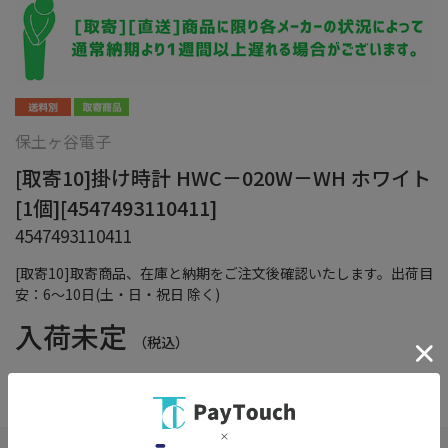
保土ヶ谷電子
[取寄10]掛け時計 HWC－020W－WH ホワイト
[1個][4547493110411]
4547493110411
[取寄10]取寄商品、在庫と納期をご注文後確認いたします。出荷目
安：6～10日(土・日・祝日 除く)
入荷未定
（税込）
在庫：