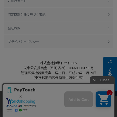
ご利用ガイド
特定商取引法に基づく表記
会社概要
プライバシーポリシー
株式会社綿半ドットコム
よくある質問
東京公安委員会（許可済み） 306609804230号
管理医療機器販売業 届出日：平成27年11月19日
（東京都墨田区保健所生活衛生課）
当ウェブサイトでは、お客様により良いサービス
をご提供するため、クッキーを利用しています。
Copyright 2022
Watahan.com Co., Ltd.
サイト利用を継続することにより、クッキーの使
同意する
Powered by Watahan Partners Co., Ltd.
用に同意するものとします。詳細については「
詳