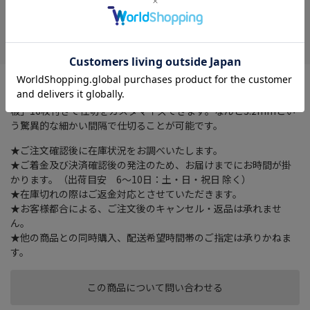
在庫がありません
お気に入り
4分割に仕切られた列の底形状は大きな丸み（R処理）でモノが取
りやすい形状です。さらに取付け・取り外し可能な「可変仕切
板」16枚付きで仕切をカスタマイズできます。なんと3.2mmとい
う驚異的な細かい間隔で仕切ることが可能です。
★ご注文確認後に在庫状況をお調べいたします。
★ご着金及び決済確認後の発注のため、お届けまでにお時間が掛
かります。（出荷目安 6～10日：土・日・祝日 除く）
★在庫切れの際はご返金対応とさせていただきます。
★お客様都合による、ご注文後のキャンセル・返品は承れませ
ん。
★他の商品との同時購入、配送希望時間帯のご指定は承りかねま
す。
この商品について問い合わせる