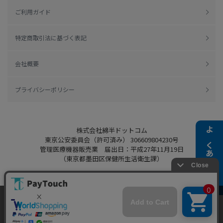
ご利用ガイド
特定商取引法に基づく表記
会社概要
プライバシーポリシー
株式会社綿半ドットコム
よくある質問
東京公安委員会（許可済み） 306609804230号
管理医療機器販売業 届出日：平成27年11月19日
（東京都墨田区保健所生活衛生課）
当ウェブサイトでは、お客様により良いサービス
Copyright 2022
Watahan.com Co., Ltd.
をご提供するため、クッキーを利用しています。
Powered by Watahan Partners Co., Ltd.
サイト利用を継続することにより、クッキーの使
同意する