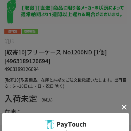
明邦
[取寄10]フリーケース No1200ND [1個]
[4963189126694]
4963189126694
[取寄10]取寄商品、在庫と納期をご注文後確認いたします。出荷目
安：6～10日(土・日・祝日 除く)
入荷未定
（税込）
在庫：