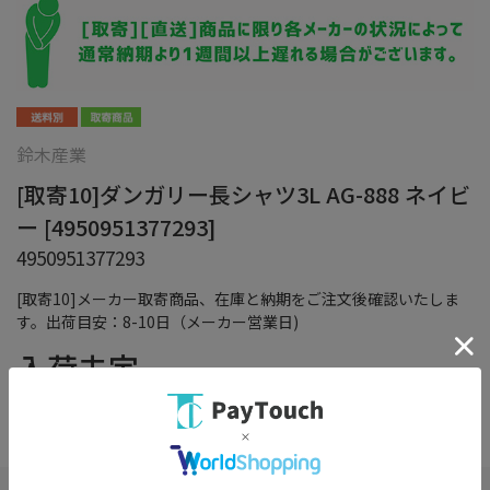
鈴木産業
[取寄10]ダンガリー長シャツ3L AG-888 ネイビ
ー [4950951377293]
4950951377293
[取寄10]メーカー取寄商品、在庫と納期をご注文後確認いたしま
す。出荷目安：8-10日（メーカー営業日)
入荷未定
（税込）
在庫：
×