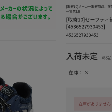
[取寄10]メーカー取寄商品、
ー営業日)
[取寄10]セーフティ紐 2
[4536527930453]
4536527930453
入荷未定
（税込
在庫：
×
在庫がありません