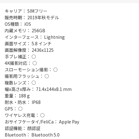
キャリア： SIMフリー
販売時期： 2019年秋モデル
OS種類： iOS
内蔵メモリ： 256GB
インターフェース： Lightning
画面サイズ： 5.8 インチ
画面解像度： 2436x1125
手ブレ補正： ○
4K撮影対応： ○
スローモーション撮影： ○
撮影用フラッシュ： ○
複数レンズ： ○
幅x高さx厚み： 71.4x144x8.1 mm
重量： 188 g
耐水・防水： IP68
GPS： ○
ワイヤレス充電： ○
おサイフケータイ/FeliCa： Apple Pay
認証機能： 顔認証
Bluetooth： Bluetooth 5.0