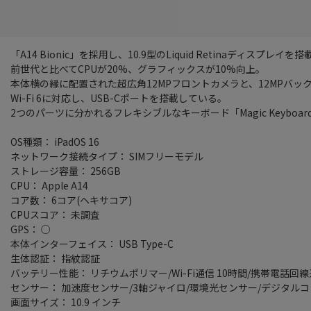
「A14 Bionic」を採用し、10.9型のLiquid Retinaディスプレイを
前世代と比べてCPUが20%、グラフィックスが10%向上。
本体横の縁に配置された超広角12MPフロントカメラと、12MPバッ
Wi-Fi 6に対応し、USB-Cポートを搭載している。
2つのパーツに分かれるフレキシブルなキーボード「Magic Keyboard 
OS種類： iPadOS 16
ネットワーク接続タイプ： SIMフリーモデル
ストレージ容量： 256GB
CPU： Apple A14
コア数： 6コア(ヘキサコア)
CPUスコア： 未調査
GPS： ○
本体インターフェイス： USB Type-C
生体認証： 指紋認証
バッテリー性能： リチウムポリマー/Wi-Fi通信 10時間/携帯電話回線
センサー： 加速度センサー/3軸ジャイロ/環境光センサー/デジタルコ
画面サイズ： 10.9 インチ