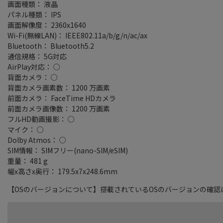
画面種類： 液晶
パネル種類： IPS
画面解像度： 2360x1640
Wi-Fi(無線LAN)： IEEE802.11a/b/g/n/ac/ax
Bluetooth： Bluetooth5.2
通信規格： 5G対応
AirPlay対応： ○
背面カメラ： ○
背面カメラ画素数： 1200 万画素
前面カメラ： FaceTime HDカメラ
前面カメラ画像数： 1200 万画素
フルHD動画撮影： ○
マイク： ○
Dolby Atmos： ○
SIM情報： SIMフリー(nano-SIM/eSIM)
重量： 481 g
幅x高さx奥行： 179.5x7x248.6mm
【OSのバージョンについて】搭載されているOSのバージョンの確