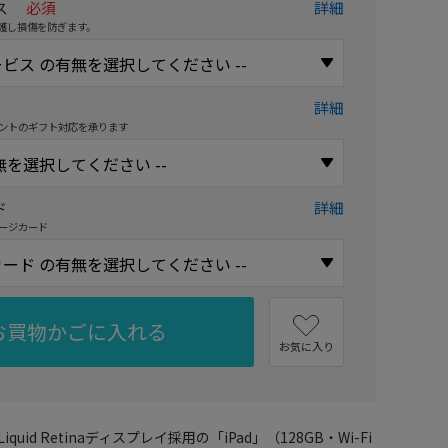
ス
必須
詳細
護し損傷を防ぎます。
詳細
ントのギフト対応を承ります
ド
詳細
ージカード
お買物かごに入れる
お気に入り
uid Retinaディスプレイ採用の「iPad」（128GB・Wi-Fi