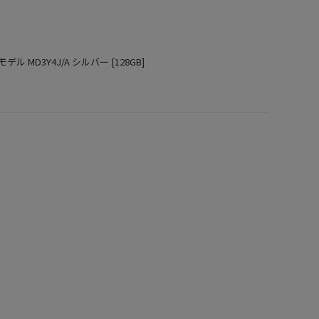
年春モデル MD3Y4J/A シルバー [128GB]