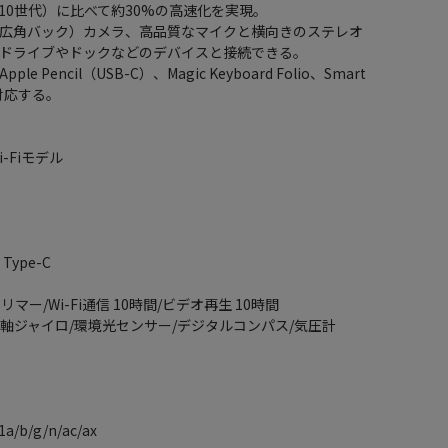
第10世代）に比べて約30%の高速化を実現。
ム/広角バック）カメラ、高品質なマイクと横向きのステレオ
Cでドライブやドックなどのデバイスと接続できる。
e Pencil（USB-C）、Magic Keyboard Folio、Smart
対応する。
-Fiモデル
ype-C
ー/Wi-Fi通信 10時間/ビデオ再生 10時間
3軸ジャイロ/環境光センサー/デジタルコンパス/気圧計
a/b/g/n/ac/ax