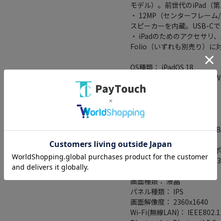
モデル）。前世代のiPad（
・ 12MP（センターフレー
スピーカーを内蔵。USB-
・ iPadのためのアクセサリ、Appl
Folio（いずれも別売り）に
OS種類： iPadOS 18
ネットワーク接続タイプ： Wi
ストレージ容量： 128GB
CPU： Apple A16
コア数： 5 コア
CPUスコア： 未調査
本体インターフェイス： USB T
生体認証： 指紋認証
バッテリー性能： リチウムポリマ
センサー： 加速度センサー/
画面サイズ： 11 インチ
画面種類： 液晶
パネル種類： IPS
画面解像度： 2360x1640
Wi-Fi(無線LAN)： IEEE802.11