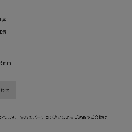
画素
画素
8.6mm
合わせ
かねます。※OSのバージョン違いによるご返品やご交換は