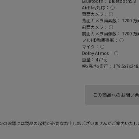
Bluetooth： Bluetooth5.3
AirPlay対応： ○
背面カメラ： ○
背面カメラ画素数： 1200 万
前面カメラ： ○
前面カメラ画像数： 1200 万
フルHD動画撮影： ○
マイク： ○
Dolby Atmos： ○
重量： 477 g
幅x高さx奥行： 179.5x7x24
この商品へのお問い
ョンの確認には製品の起動が必要な為申し訳ございませんがご案内いたし