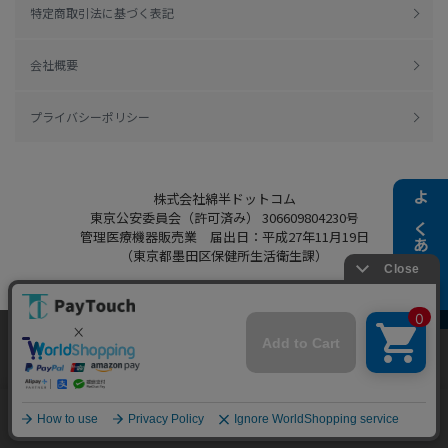
特定商取引法に基づく表記
会社概要
プライバシーポリシー
株式会社綿半ドットコム
よくある質問
東京公安委員会（許可済み） 306609804230号
管理医療機器販売業 届出日：平成27年11月19日
（東京都墨田区保健所生活衛生課）
当ウェブサイトでは、お客様により良いサービス
Copyright 2022
Watahan.com Co., Ltd.
をご提供するため、クッキーを利用しています。
Powered by Watahan Partners Co., Ltd.
サイト利用を継続することにより、クッキーの使
同意する
用に同意するものとします。詳細については「
詳
細はこちら
」をご覧ください。
ホーム
探す
マイページ
お買物かご
カテゴリ