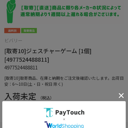
ビバリー
[取寄10]ジェスチャーゲーム [1個]
[4977524488811]
4977524488811
[取寄10]取寄商品、在庫と納期をご注文後確認いたします。出荷目
安：6～10日(土・日・祝日 除く)
入荷未定
（税込）
在庫：