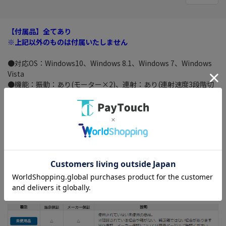
【付属品】全てあり
※上記以外のものは付属いたしません
●対応OS：Windows10、Windows 8.1、Windows 7、Windows
Vista
●機能：振動：あり(モーター×2)、連射：あり(連射速度3段階切
替可能)
●外形寸法(本体)：W172.0mm×D108.0mm×H73.9mm ※ケー
ブルを除く
●軸数：4軸(X軸/Y軸/Z軸/Z回転)
●動作モード：アナログモード
●ボタン数：13ボタン
目立ったキズ・よごれのない、非常に状態の良い中古品です。
【付属品】全てあり