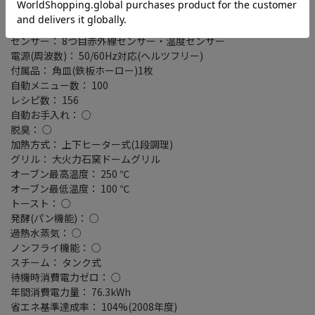
最大レンジ出力： 1000W
ピッタリ設置： 背面
センサー： 8つ目赤外線センサー・温度センサー
電源(周波数)： 50/60Hz対応(ヘルツフリー)
付属品： 角皿(鉄板ホーロー)1枚
自動メニュー数： 100
レシピ数： 156
自動お手入れ： ○
脱臭： ○
加熱方式： 上下ヒーター式(1段調理)
グリル： 大火力石窯ドームグリル
オーブン最高温度： 250 ℃
オーブン最低温度： 100 ℃
トースト： ○
発酵(パン機能)： ○
過熱水蒸気： ○
ノンフライ機能： ○
スチーム： タンク式
待機時消費電力ゼロ： ○
年間消費電力量： 76.3kWh
省エネ基準達成率： 104%(2008年度)