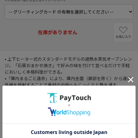
在庫がありません
お気に入り
• 上下ヒーター式のスタンダードモデルの過熱水蒸気オーブンレン
ジ。「石窯おまかせ焼き」で好みの味を付けて並べるだけで手軽
においしく本格料理ができる。
•「庫内まるごと遠赤」により、庫内全面（扉部を除く）から遠赤
外線を放射することで食材の内側へもじっくりと熱を通す。
•「冷凍から焼き物」で解凍不要でおいしく焼き上げられる。「8
つ目赤外線センサー」が庫内の温度をワイドに検知。
タイプ： スチームオーブンレンジ
庫内容量： 30L
使用人数： 4人
庫内構造： 庫内フラット
ドア開閉方向： 縦開き