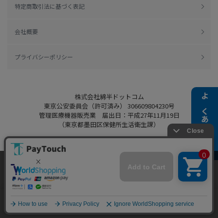
特定商取引法に基づく表記
会社概要
プライバシーポリシー
株式会社綿半ドットコム
よくある質問
東京公安委員会（許可済み） 306609804230号
管理医療機器販売業 届出日：平成27年11月19日
（東京都墨田区保健所生活衛生課）
当ウェブサイトでは、お客様により良いサービス
Copyright 2022
Watahan.com Co., Ltd.
をご提供するため、クッキーを利用しています。
Powered by Watahan Partners Co., Ltd.
サイト利用を継続することにより、クッキーの使
同意する
用に同意するものとします。詳細については「
詳
細はこちら
」をご覧ください。
ホーム
探す
マイページ
お買物かご
カテゴリ