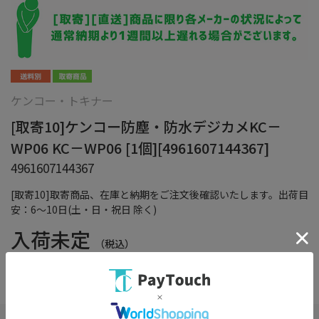
ケンコー・トキナー
[取寄10]ケンコー防塵・防水デジカメKC－
WP06 KC－WP06 [1個][4961607144367]
4961607144367
[取寄10]取寄商品、在庫と納期をご注文後確認いたします。出荷目
安：6～10日(土・日・祝日 除く)
入荷未定
（税込）
在庫：