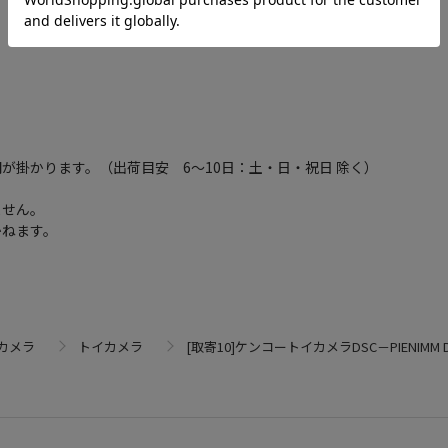
が掛かります。（出荷目安 6～10日：土・日・祝日 除く）
ません。
かねます。
カメラ
トイカメラ
[取寄10]ケンコートイカメラDSC－PIENIMM DSC－P