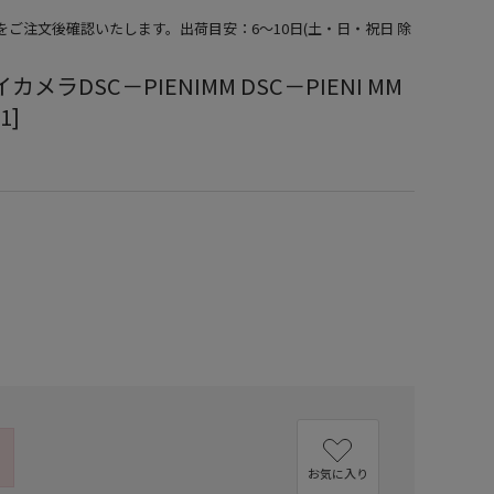
期をご注文後確認いたします。出荷目安：6～10日(土・日・祝日 除
メラDSC－PIENIMM DSC－PIENI MM
1]
）
お気に入り