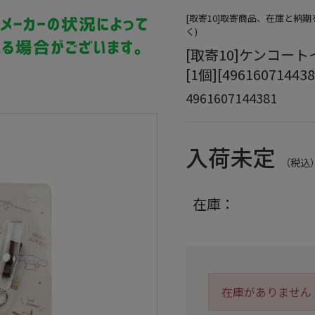
[取寄10]取寄商品、在庫と納
く)
[取寄10]ケンコートイカ
[1個][496160714438
4961607144381
入荷未定
（税込
在庫：
在庫がありません