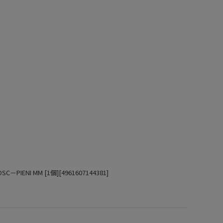
IENI MM [1個][4961607144381]