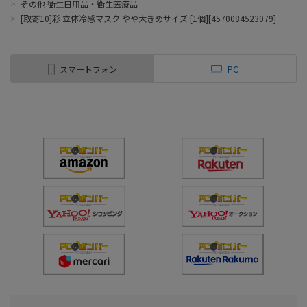
>
その他 衛生日用品・衛生医療品
>
[取寄10]彩 立体冷感マスク やや大きめサイズ [1個][4570084523079]
スマートフォン
PC