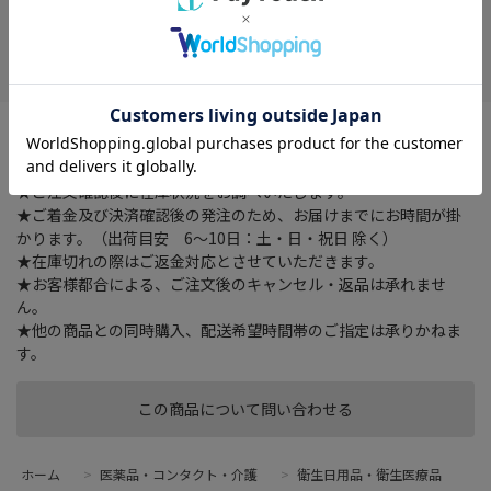
在庫がありません
お気に入り
高性能フィルターが微粒子、花粉、ウイルス飛沫などを９９％カ
ット。接触冷感性試験検査０．３~
★ご注文確認後に在庫状況をお調べいたします。
★ご着金及び決済確認後の発注のため、お届けまでにお時間が掛
かります。（出荷目安 6～10日：土・日・祝日 除く）
★在庫切れの際はご返金対応とさせていただきます。
★お客様都合による、ご注文後のキャンセル・返品は承れませ
ん。
★他の商品との同時購入、配送希望時間帯のご指定は承りかねま
す。
この商品について問い合わせる
ホーム
>
医薬品・コンタクト・介護
>
衛生日用品・衛生医療品