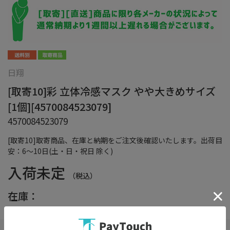
日翔
[取寄10]彩 立体冷感マスク やや大きめサイズ
[1個][4570084523079]
4570084523079
[取寄10]取寄商品、在庫と納期をご注文後確認いたします。出荷目
安：6～10日(土・日・祝日 除く)
入荷未定
（税込）
在庫：