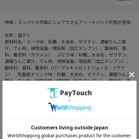
特徴：スッパイ大作戦にシェアできるアソートパック形態が登場
名称：袋グミ
原材料名：コーラ味：砂糖、水あめ、ゼラチン、濃縮りんご果
汁、でん粉、植物油脂／増粘剤（加工デンプン）、酸味料、香
料、着色料（カラメル） ぶどう味：砂糖、水あめ、ゼラチン、
濃縮りんご果汁、でん粉、植物油脂／増粘剤（加工デンプン）、
酸味料、香料、着色料（パープルキャロットジュース、クチナ
シ） 乳酸菌ドリンク味：砂糖、水あめ、ゼラチン、濃縮りんご
果汁、でん粉、植物油脂／増粘剤（加工デンプン）、酸味料、香
料、着色料（パープルキャロットジュース、酸化チタン、ウコン）
内容量：162g
賞味期限：枠外右に記載
保存方法：直射日光の当たる所、高温多湿での保存は避けてくだ
さい。
製造者：旺旺・ジャパン株式会社
★ご注文確認後に在庫状況をお調べいたします。
★ご着金及び決済確認後の発注のため、お届けまでにお時間が掛