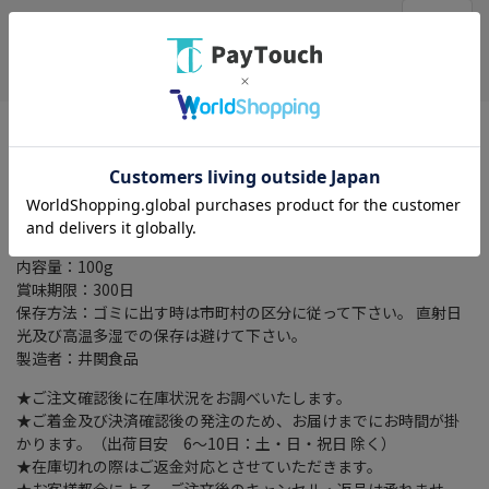
在庫がありません
お気に入り
特徴：れんこんの旨味を余すことなくしぼって飴にしました。ま
ろやかで、どことなく懐かしい風味のするのど飴です。
名称：キャンディ
原材料名：砂糖（国内製造）、水飴、れんこん、ハーブエキス／
Ｌーメントール
内容量：100g
賞味期限：300日
保存方法：ゴミに出す時は市町村の区分に従って下さい。 直射日
光及び高温多湿での保存は避けて下さい。
製造者：井関食品
★ご注文確認後に在庫状況をお調べいたします。
★ご着金及び決済確認後の発注のため、お届けまでにお時間が掛
かります。（出荷目安 6～10日：土・日・祝日 除く）
★在庫切れの際はご返金対応とさせていただきます。