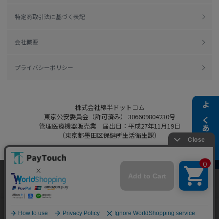
特定商取引法に基づく表記
会社概要
プライバシーポリシー
株式会社綿半ドットコム
よくある質問
東京公安委員会（許可済み） 306609804230号
管理医療機器販売業 届出日：平成27年11月19日
（東京都墨田区保健所生活衛生課）
当ウェブサイトでは、お客様により良いサービス
をご提供するため、クッキーを利用しています。
Copyright 2022
Watahan.com Co., Ltd.
サイト利用を継続することにより、クッキーの使
同意する
Powered by Watahan Partners Co., Ltd.
用に同意するものとします。詳細については「
詳
細はこちら
」をご覧ください。