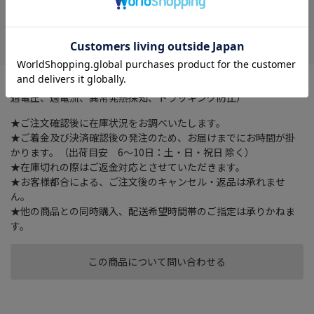
在庫がありません
お気に入り
■ GaN 搭載（コンパクト） ■ PPS対応 ■ 安全設計（ショート、
過電圧、過電流、異常発熱探知、トラッキング防⽌）
★ご注文確認後に在庫状況をお調べいたします。
★ご着金及び決済確認後の発注のため、お届けまでにお時間が掛
かります。（出荷目安 6～10日：土・日・祝日 除く）
★在庫切れの際はご返金対応とさせていただきます。
★お客様都合による、ご注文後のキャンセル・返品は承れませ
ん。
★他の商品との同時購入、配送希望時間帯のご指定は承りかねま
す。
この商品について問い合わせる