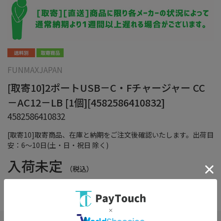
FUNMAXJAPAN
[取寄10]2ポートUSB－C・Fチャージャー CC
－AC12－LB [1個][4582586410832]
4582586410832
[取寄10]取寄商品、在庫と納期をご注文後確認いたします。出荷目
安：6～10日(土・日・祝日 除く)
入荷未定
（税込）
在庫：