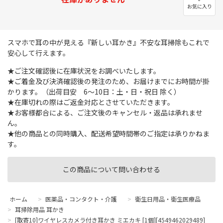
お気に入り
スマホで耳の中が見える『新しい耳かき』不安な耳掃除もこれで
安心して行えます。
★ご注文確認後に在庫状況をお調べいたします。
★ご着金及び決済確認後の発注のため、お届けまでにお時間が掛
かります。（出荷目安 6～10日：土・日・祝日 除く）
★在庫切れの際はご返金対応とさせていただきます。
★お客様都合による、ご注文後のキャンセル・返品は承れませ
ん。
★他の商品との同時購入、配送希望時間帯のご指定は承りかねま
す。
この商品について問い合わせる
ホーム
>
医薬品・コンタクト・介護
>
衛生日用品・衛生医療品
>
耳掃除用品 耳かき
>
[取寄10]ワイヤレスカメラ付き耳かき ミエカキ [1個][4549462029489]