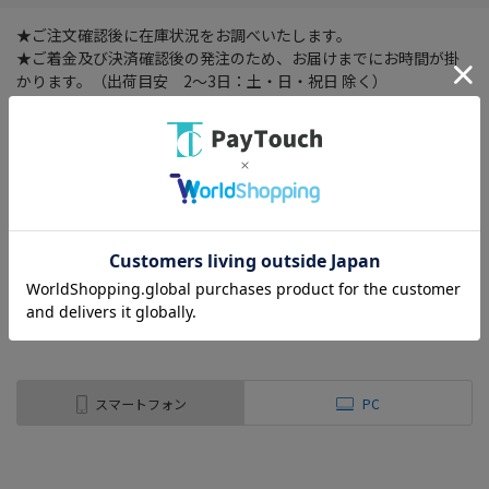
★ご注文確認後に在庫状況をお調べいたします。
★ご着金及び決済確認後の発注のため、お届けまでにお時間が掛
かります。（出荷目安 2～3日：土・日・祝日 除く）
★ご着金及び決済確認後の発注の為、在庫切れの際はご返金対応
とさせていただきます。
★在庫確認ご連絡後、及びご着金及び決済確認後はキャンセル出
来ません。
★他の商品との同時購入は出来ません。
★離島・沖縄・他の一部地域にはお届け出来ません。
★海外発送は承っておりません。
この商品について問い合わせる
スマートフォン
PC