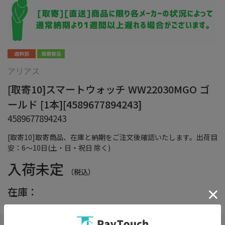
アリアス
[取寄10]スマートウォッチ WW22030MGO ゴ
ールド [1本][4589677894243]
4589677894243
[取寄10]取寄商品、在庫と納期をご注文後確認いたします。出荷目
安：6～10日(土・日・祝日 除く)
入荷未定
（税込）
在庫：