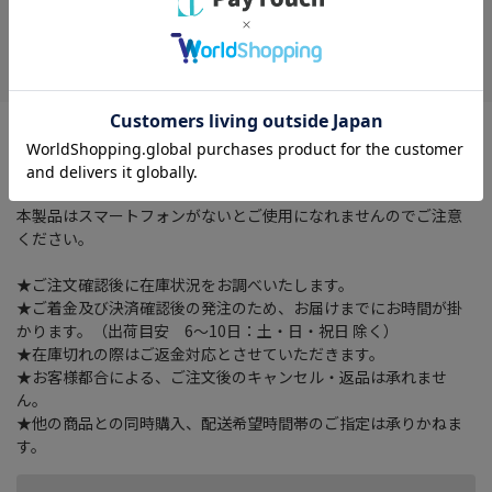
在庫がありません
お気に入り
主な機能：心拍計、血中酸素、歩数計、カロリー計算、メッセー
ジ・電話機能、睡眠測定、座りがち注意、スポーツ対応、日常生
活用防水
本製品はスマートフォンがないとご使用になれませんのでご注意
ください。
★ご注文確認後に在庫状況をお調べいたします。
★ご着金及び決済確認後の発注のため、お届けまでにお時間が掛
かります。（出荷目安 6～10日：土・日・祝日 除く）
★在庫切れの際はご返金対応とさせていただきます。
★お客様都合による、ご注文後のキャンセル・返品は承れませ
ん。
★他の商品との同時購入、配送希望時間帯のご指定は承りかねま
す。