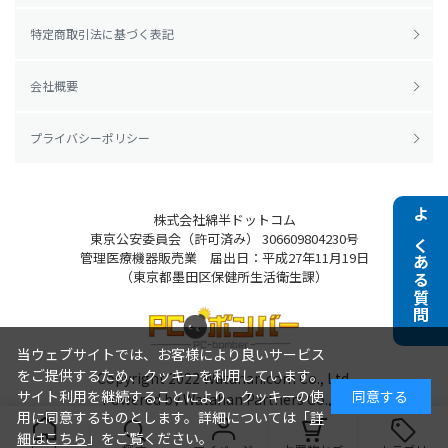
特定商取引法に基づく表記
会社概要
プライバシーポリシー
株式会社綿半ドットコム
よくある質問
東京公安委員会（許可済み） 306609804230号
管理医療機器販売業 届出日：平成27年11月19日
（東京都墨田区保健所生活衛生課）
当ウェブサイトでは、お客様により良いサービス
をご提供するため、クッキーを利用しています。
Copyright 2022
Watahan.com Co., Ltd.
サイト利用を継続することにより、クッキーの使
同意する
Powered by Watahan Partners Co., Ltd.
用に同意するものとします。詳細については「
詳
細はこちら
」をご覧ください。