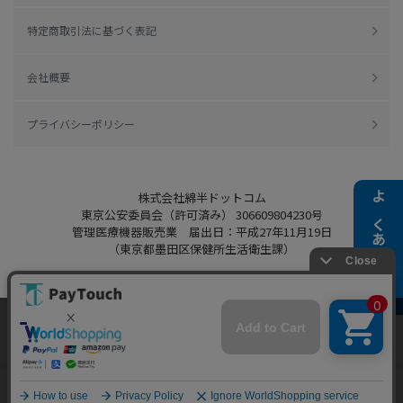
特定商取引法に基づく表記
会社概要
プライバシーポリシー
株式会社綿半ドットコム
よくある質問
東京公安委員会（許可済み） 306609804230号
管理医療機器販売業 届出日：平成27年11月19日
（東京都墨田区保健所生活衛生課）
当ウェブサイトでは、お客様により良いサービス
Copyright 2022
Watahan.com Co., Ltd.
をご提供するため、クッキーを利用しています。
Powered by Watahan Partners Co., Ltd.
サイト利用を継続することにより、クッキーの使
同意する
用に同意するものとします。詳細については「
詳
細はこちら
」をご覧ください。