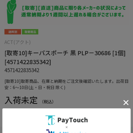
ACT(アクト)
[取寄10]キーパスポーチ 黒 PLP－30686 [1個]
[4571422835342]
4571422835342
[取寄10]取寄商品、在庫と納期をご注文後確認いたします。出荷目
安：6～10日(土・日・祝日 除く)
入荷未定
（税込）
在庫：