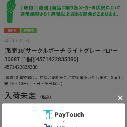
ACT(アクト)
[取寄10]サークルポーチ ライトグレー PLP－
30687 [1個][4571422835380]
4571422835380
[取寄10]取寄商品、在庫と納期をご注文後確認いたします。出荷目
安：6～10日(土・日・祝日 除く)
入荷未定
（税込）
在庫：