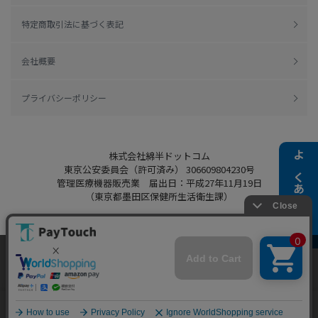
特定商取引法に基づく表記
会社概要
プライバシーポリシー
株式会社綿半ドットコム
よくある質問
東京公安委員会（許可済み） 306609804230号
管理医療機器販売業 届出日：平成27年11月19日
（東京都墨田区保健所生活衛生課）
当ウェブサイトでは、お客様により良いサービス
Copyright 2022
Watahan.com Co., Ltd.
をご提供するため、クッキーを利用しています。
Powered by Watahan Partners Co., Ltd.
サイト利用を継続することにより、クッキーの使
同意する
用に同意するものとします。詳細については「
詳
細はこちら
」をご覧ください。