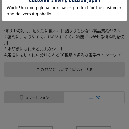
・カービングサンダーの幅、ジャストサイズ！（お好みの細さに
カットしてご使用ください）
・裏糊仕様なのでテーパーブランクバーやアルティマシリーズのア
タッチメントもお使いいただけます。
特徴 1.切削力、耐久性に優れ、目詰まりも少ない高品質紙ヤスリ
2.裏糊に、貼りやすく、はがれにくく、綺麗にはがせる特殊糊を使
用
3.水研ぎにも使える丈夫なシート
4.用途に応じて使い分けられる10種類の多彩な番手ラインナップ
この商品について問い合わせる
スマートフォン
PC