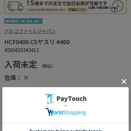
アルゴファイルジャパン
HCF0400 CSヤスリ #400
4589455343413
入荷未定
（税込）
在庫：
×
在庫がありません
お気に入り