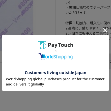
い）
・裏糊仕様なのでテーパーブ
いただけます。
特徴 1.切削力、耐久性に優
2.裏糊に、貼りやすく、は
3.水研ぎにも使える丈夫なシ
4.用途に応じて使い分けられ
この商品へのお問い