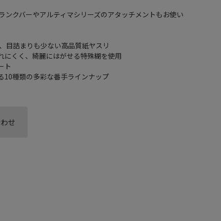
ランクバーやアルティマシリーズのアタッチメントもお使い
れ、目詰まりも少ない高品質紙ヤスリ
がれにくく、綺麗にはがせる特殊糊を使用
ート
る10種類の多彩な番手ラインナップ
合わせ