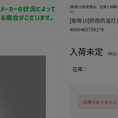
[取寄10]取寄商品、在庫と納
く)
[取寄10]防雨防湿灯 [1
4906460750379
入荷未定
（税込
在庫：
在庫がありません