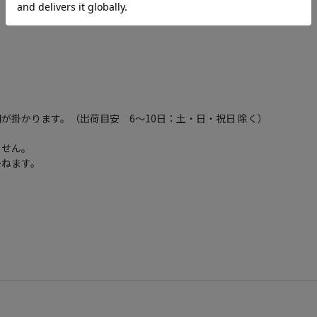
が掛かります。（出荷目安 6～10日：土・日・祝日 除く）
ません。
かねます。