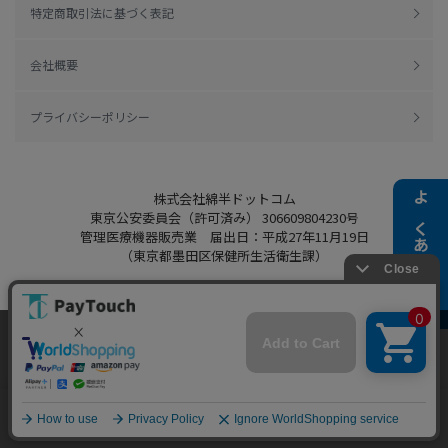
特定商取引法に基づく表記
会社概要
プライバシーポリシー
株式会社綿半ドットコム
よくある質問
東京公安委員会（許可済み） 306609804230号
管理医療機器販売業 届出日：平成27年11月19日
（東京都墨田区保健所生活衛生課）
当ウェブサイトでは、お客様により良いサービス
Copyright 2022
Watahan.com Co., Ltd.
をご提供するため、クッキーを利用しています。
Powered by Watahan Partners Co., Ltd.
サイト利用を継続することにより、クッキーの使
同意する
用に同意するものとします。詳細については「
詳
細はこちら
」をご覧ください。
ホーム
探す
マイページ
お買物かご
カテゴリ