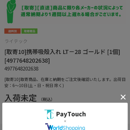
ライテック
[取寄10]携帯吸殻入れ LT－28 ゴールド [1個]
[4977648202638]
4977648202638
[取寄10]取寄商品、在庫と納期をご注文後確認いたします。出荷目
安：6～10日(土・日・祝日 除く)
入荷未定
（税込）
在庫：