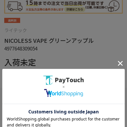
ライテック
NICOLESS VAPE グリーンアップル
4977648309054
入荷未定
在庫：
×
在庫がありません
お気に入り