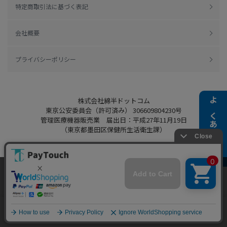
特定商取引法に基づく表記
会社概要
プライバシーポリシー
株式会社綿半ドットコム
よくある質問
東京公安委員会（許可済み） 306609804230号
管理医療機器販売業 届出日：平成27年11月19日
（東京都墨田区保健所生活衛生課）
当ウェブサイトでは、お客様により良いサービス
Copyright 2022
Watahan.com Co., Ltd.
をご提供するため、クッキーを利用しています。
Powered by Watahan Partners Co., Ltd.
サイト利用を継続することにより、クッキーの使
同意する
用に同意するものとします。詳細については「
詳
細はこちら
」をご覧ください。
ホーム
探す
マイページ
お買物かご
カテゴリ