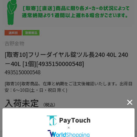
吉野金物
[取寄10]フリーダイヤル錠ツル長240 40L 240
－40L [1個][4935150000548]
4935150000548
[取寄10]取寄商品、在庫と納期をご注文後確認いたします。出荷目
安：6～10日(土・日・祝日 除く)
入荷未定
（税込）
在庫：