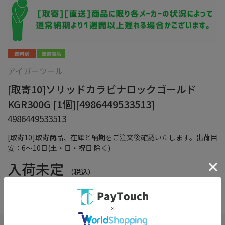
アイガーツール
[取寄10]ソリッドカラビナロックゴールド
KGR300G [1個][4986449533513]
4986449533513
[取寄10]取寄商品、在庫と納期をご注文後確認いたします。出荷目
安：6～10日(土・日・祝日 除く)
入荷未定
（税込）
在庫：