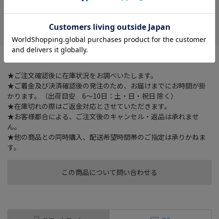
在庫がありません
お気に入り
電動工具、バイク等の盗難防止に破壊に破壊に強い9.9ｍｍ鋼材製
★ご注文確認後に在庫状況をお調べいたします。
★ご着金及び決済確認後の発注のため、お届けまでにお時間が掛
かります。（出荷目安 6～10日：土・日・祝日 除く）
★在庫切れの際はご返金対応とさせていただきます。
★お客様都合による、ご注文後のキャンセル・返品は承れませ
ん。
★他の商品との同時購入、配送希望時間帯のご指定は承りかねま
す。
この商品について問い合わせる