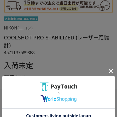
NIKON(ニコン)
COOLSHOT PRO STABILIZED (レーザー距離
計)
4571137589868
入荷未定
在庫：
×
在庫がありません
お気に入り