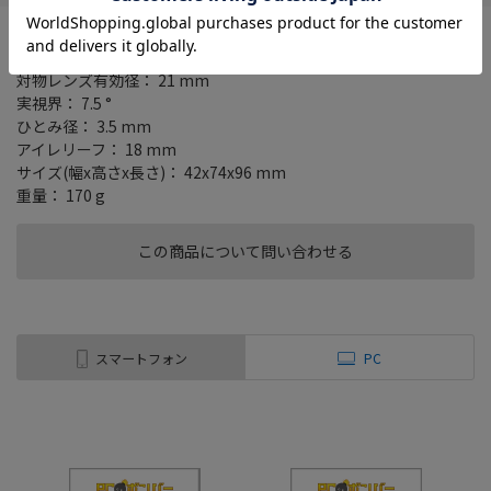
倍率： 6倍
測定範囲： 7.5-1090m/8-1200yd.
対物レンズ有効径： 21 mm
実視界： 7.5 °
ひとみ径： 3.5 mm
アイレリーフ： 18 mm
サイズ(幅x高さx長さ)： 42x74x96 mm
重量： 170 g
この商品について問い合わせる
スマートフォン
PC